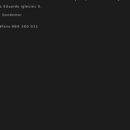
a Eduardo Iglesias 5,
 Gondomar
léfono
986 360 031