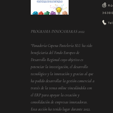
Rú
36380
Te
PROGRAMA INNOCAMARAS 2022
“Panadería Copena Pastelería SLU ha sido
beneficiaria del Fondo Europeo de
Desarrollo Regional cuyo objetivo es
potenciar la investigación, el desarrollo
tecnológico y la innovación y gracias al que
ha podido desarrollar la gestión comercial a
través de la venta online vinculándola con
el ERP para apoyar la creación y
consolidación de empresas innovadoras.
Esta acción ha tenido lugar durante 2022.