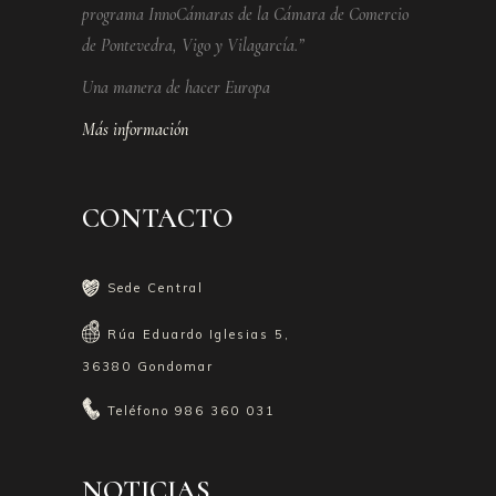
programa InnoCámaras de la Cámara de Comercio
de Pontevedra, Vigo y Vilagarcía.”
Una manera de hacer Europa
Más información
CONTACTO
Sede Central
Rúa Eduardo Iglesias 5,
36380 Gondomar
Teléfono
986 360 031
NOTICIAS