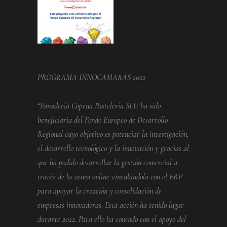
PROGRAMA INNOCAMARAS 2022
“Panadería Copena Pastelería SLU ha sido
beneficiaria del Fondo Europeo de Desarrollo
Regional cuyo objetivo es potenciar la investigación,
el desarrollo tecnológico y la innovación y gracias al
que ha podido desarrollar la gestión comercial a
través de la venta online vinculándola con el ERP
para apoyar la creación y consolidación de
empresas innovadoras. Esta acción ha tenido lugar
durante 2022. Para ello ha contado con el apoyo del