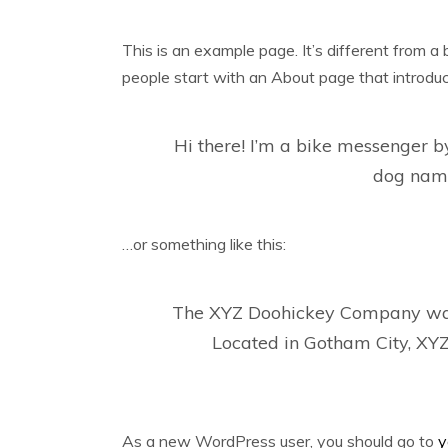
This is an example page. It’s different from a 
people start with an About page that introduces
Hi there! I’m a bike messenger by
dog named
…or something like this:
The XYZ Doohickey Company was f
Located in Gotham City, XY
As a new WordPress user, you should go to
y