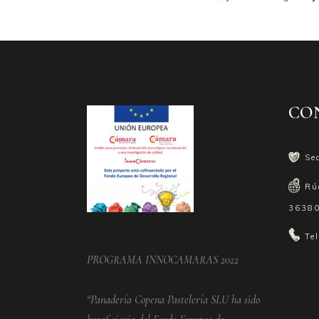
CO
Se
Rú
36380
Te
PROGRAMA INNOCAMARAS 2022
“Panadería Copena Pastelería SLU ha sido