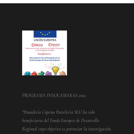
PROGRAMA INNOCAMARAS 2022
“Panadería Copena Pastelería SLU ha sido
beneficiaria del Fondo Europeo de Desarrollo
Regional cuyo objetivo es potenciar la investigación,