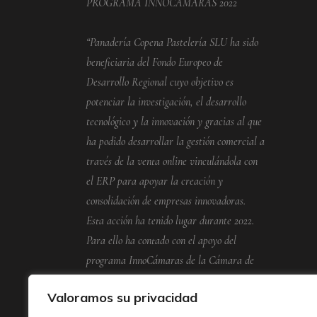
PROGRAMA INNOCAMARAS 2022
“Panadería Copena Pastelería SLU ha sido
beneficiaria del Fondo Europeo de
Desarrollo Regional cuyo objetivo es
potenciar la investigación, el desarrollo
tecnológico y la innovación y gracias al que
ha podido desarrollar la gestión comercial a
través de la venta online vinculándola con
el ERP para apoyar la creación y
consolidación de empresas innovadoras.
Esta acción ha tenido lugar durante 2022.
Para ello ha contado con el apoyo del
programa InnoCámaras de la Cámara de
Comercio de Pontevedra, Vigo y
Valoramos su privacidad
Vilagarcía.”