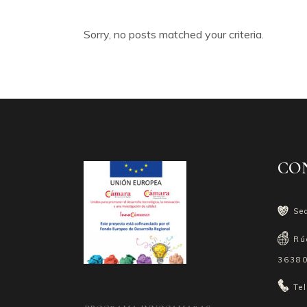
Sorry, no posts matched your criteria.
CO
Se
Rú
36380
Te