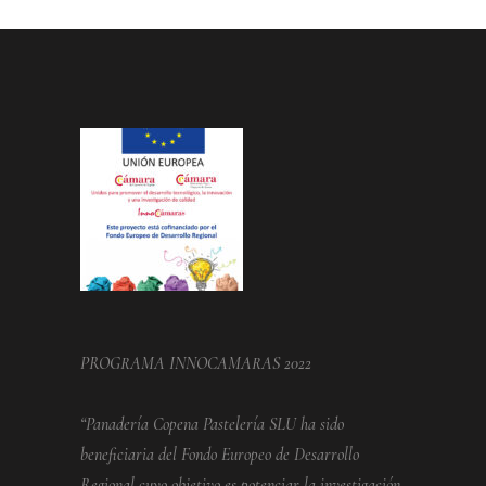
PROGRAMA INNOCAMARAS 2022
“Panadería Copena Pastelería SLU ha sido
beneficiaria del Fondo Europeo de Desarrollo
Regional cuyo objetivo es potenciar la investigación,